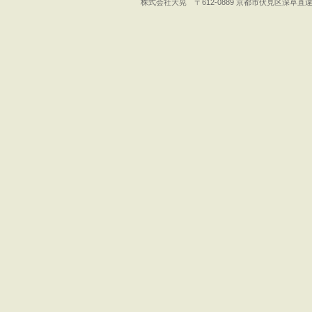
株式会社大晃 〒612-0889 京都市伏見区深草直違橋5丁目