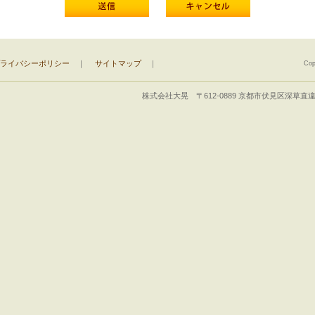
ライバシーポリシー
｜
サイトマップ
｜
Cop
株式会社大晃 〒612-0889 京都市伏見区深草直違橋5丁目