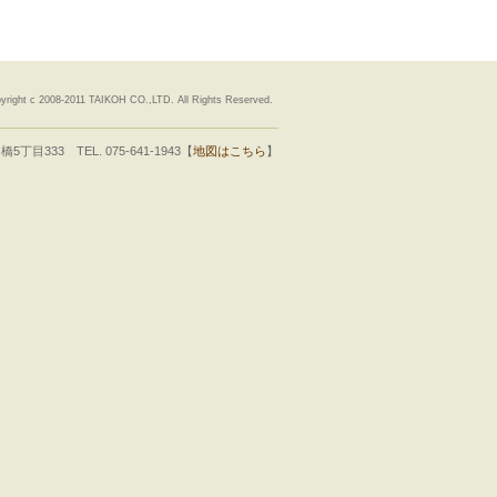
yright c 2008-2011 TAIKOH CO.,LTD. All Rights Reserved.
333 TEL. 075-641-1943【
地図はこちら
】