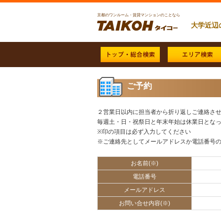
京都のワンルーム・賃貸マンションのことなら
大学近辺
ご予約
２営業日以内に担当者から折り返しご連絡さ
毎週土・日・祝祭日と年末年始は休業日とな
※印の項目は必ず入力してください
※ご連絡先としてメールアドレスか電話番号
お名前(※)
電話番号
メールアドレス
お問い合せ内容(※)