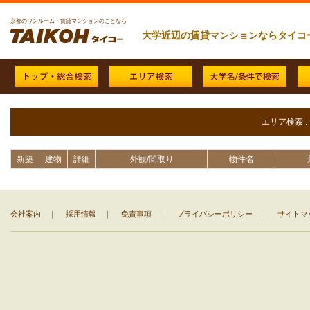
京都のワンルーム・賃貸マンションのことなら
大学近辺の賃貸マンションならタイコ
エリア検索 
新築
建物
詳細
外観/間取り
物件名
会社案内
｜
採用情報
｜
免責事項
｜
プライバシーポリシー
｜
サイトマ